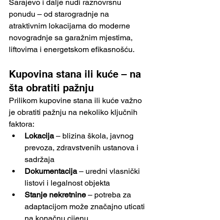
Sarajevo i dalje nudi raznovrsnu 
ponudu – od starogradnje na 
atraktivnim lokacijama do moderne 
novogradnje sa garažnim mjestima, 
liftovima i energetskom efikasnošću.
Kupovina stana ili kuće – na 
šta obratiti pažnju
Prilikom kupovine stana ili kuće važno 
je obratiti pažnju na nekoliko ključnih 
faktora:
Lokacija
 – blizina škola, javnog 
prevoza, zdravstvenih ustanova i 
sadržaja
Dokumentacija
 – uredni vlasnički 
listovi i legalnost objekta
Stanje nekretnine
 – potreba za 
adaptacijom može značajno uticati 
na konačnu cijenu