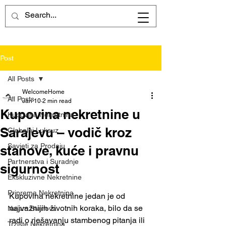
Post
All Posts
WelcomeHome
All Posts
Jan 10
2 min read
Kupovina nekretnine u
Kupovina Nekretnina
Sarajevu – vodič kroz
Globalni Luksuz
Savjeti za Prodaju
stanove, kuće i pravnu
Partnerstva i Suradnje
sigurnost
Ekskluzivne Nekretnine
Priprema Nekretnina
Kupovina nekretnine jedan je od 
najvažnijih životnih koraka, bilo da se 
Najam Stanova
radi o rješavanju stambenog pitanja ili 
Tržište Nekretnina