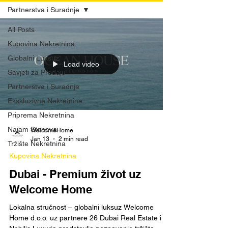
Partnerstva i Suradnje
All Posts
Kupovina Nekretnina
Globalni Luksuz
Load video
Savjeti za Prodaju
Partnerstva i Suradnje
Ekskluzivne Nekretnine
Priprema Nekretnina
Najam Stanova
WelcomeHome
Jan 13
2 min read
Tržište Nekretnina
Kupovina Nekretnina
Dubai - Premium život uz
Welcome Home
Lokalna stručnost – globalni luksuz Welcome
Home d.o.o. uz partnere 26 Dubai Real Estate i