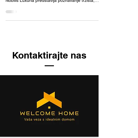
Nobilis Luxuria predstavlja poznavanje tržišta,
kulturnih razlika i očekivanja klijenata. Naša
stručnost nije samo u broju prodanih nekretnina,
već u načinu na koji prepoznavamo za šta kupci
uistinu žele da žive: spoj funkcionalnosti s
futurističkim dizajnom i prestižnim lokacijama.
Odabrani projekti – priča iz prve ruke 1. Binghatti
Elite (Dubai Production City) Tipovi jedinica : studi
Kontaktirajte nas