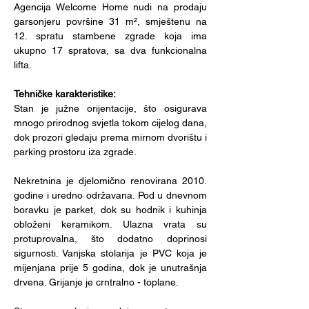
Agencija Welcome Home nudi na prodaju 
garsonjeru površine 31 m², smještenu na 
12. spratu stambene zgrade koja ima 
ukupno 17 spratova, sa dva funkcionalna 
lifta. 
Tehničke karakteristike:
Stan je južne orijentacije, što osigurava 
mnogo prirodnog svjetla tokom cijelog dana, 
dok prozori gledaju prema mirnom dvorištu i 
parking prostoru iza zgrade.
Nekretnina je djelomično renovirana 2010. 
godine i uredno održavana. Pod u dnevnom 
boravku je parket, dok su hodnik i kuhinja 
obloženi keramikom. Ulazna vrata su 
protuprovalna, što dodatno doprinosi 
sigurnosti. Vanjska stolarija je PVC koja je 
mijenjana prije 5 godina, dok je unutrašnja 
drvena. Grijanje je crntralno - toplane.