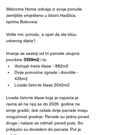
Welcome Home izdvaja iz svoje ponude 
zemljište smješteno u blizini Hadžića, 
općina Bukovica.
Volite mir, prirodu, a opet da ste blizu 
urbanog dijela?
Imanje se sastoji od tri parcele ukupne 
površine 
3359m2
 i to:
Voćnjak treće klase - 882m2
Dvije pomoćne zgrade i dvorište - 
435m2
Livade četvrte klase 2042m2
Livada četvrte klase koja je najveća je 
ravna ali na njoj se do 2026. godine ne 
smije graditi, dok ostale dvije parcele imaju 
mogućnost gradnje. Parcele su jedna pored 
druge i nalaze se odmah pored puta. Svi 
priključci su dovedeni do parcela. Put je 