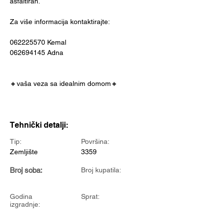
asfaltiran.
Za više informacija kontaktirajte:
062225570 Kemal
062694145 Adna
🔸vaša veza sa idealnim domom🔸
Tehnički detalji:
Tip:
Površina:
Zemljište
3359
Broj soba:
Broj kupatila:
Godina
Sprat:
izgradnje: