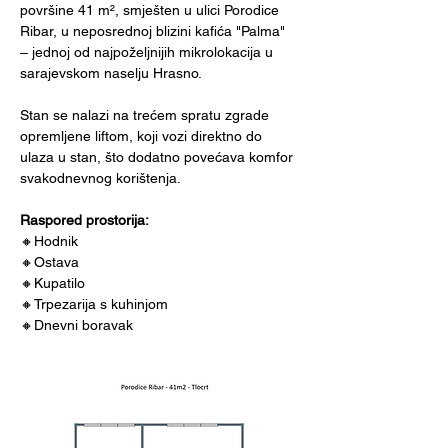
površine 41 m², smješten u ulici Porodice 
Ribar, u neposrednoj blizini kafića "Palma" 
– jednoj od najpoželjnijih mikrolokacija u 
sarajevskom naselju Hrasno.
Stan se nalazi na trećem spratu zgrade 
opremljene liftom, koji vozi direktno do 
ulaza u stan, što dodatno povećava komfor 
svakodnevnog korištenja.
Raspored prostorija:
🔸Hodnik 
🔸Ostava 
🔸Kupatilo 
🔸Trpezarija s kuhinjom 
🔸Dnevni boravak