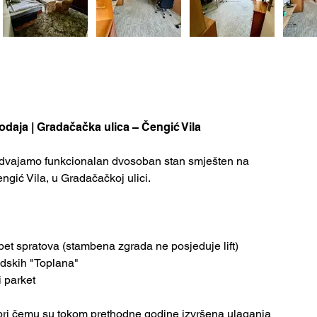
aja | Gradačačka ulica – Čengić Vila
vajamo funkcionalan dvosoban stan smješten na 
engić Vila, u Gradačačkoj ulici.
pet spratova (stambena zgrada ne posjeduje lift)
adskih "Toplana"
i parket
 pri čemu su tokom prethodne godine izvršena ulaganja 