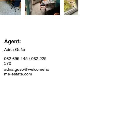
Agent:
Adna Gušo
062 695 145 / 062 225
570
adna.guso@welcomeho
me-estate.com