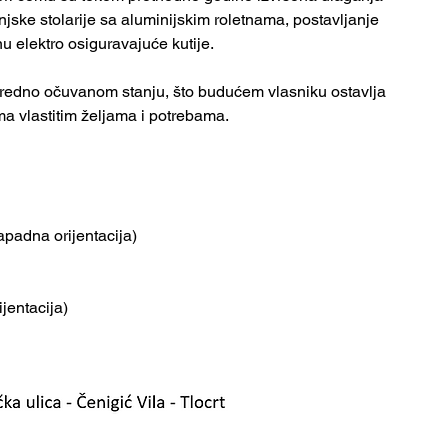
ske stolarije sa aluminijskim roletnama, postavljanje 
nu elektro osiguravajuće kutije.
uredno očuvanom stanju, što budućem vlasniku ostavlja 
a vlastitim željama i potrebama.
apadna orijentacija)
jentacija)