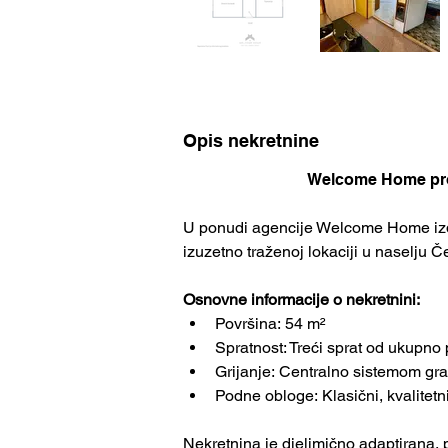
Opis nekretnine
Welcome Home prod
U ponudi agencije Welcome Home izd
izuzetno traženoj lokaciji u naselju Č
Osnovne informacije o nekretnini:
Površina: 54 m²
Spratnost: Treći sprat od ukupno 
Grijanje: Centralno sistemom gr
Podne obloge: Klasični, kvalitetn
Nekretnina je djelimično adaptirana,