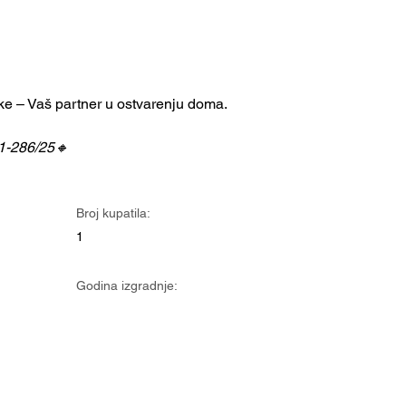
 – Vaš partner u ostvarenju doma.
.1-286/25🔸
Broj kupatila:
1
Godina izgradnje: