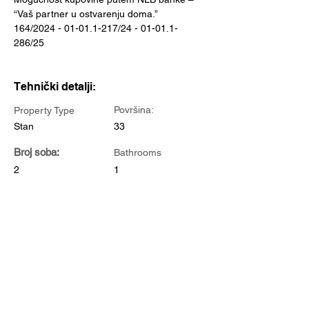
“Vaš partner u ostvarenju doma.”
164/2024 - 01-01.1-217/24 - 01-01.1-
286/25
Tehnički detalji:
Površina:
Property Type
Stan
33
Broj soba:
Bathrooms
2
1
Year Built
Floors
1
Property Location
Alibega Firdusa čikma, 71000 Sarajevo,
Bosnia and Herzegovina