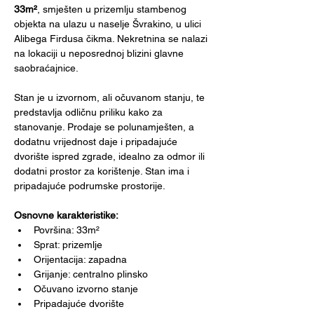
33m²
, smješten u prizemlju stambenog 
objekta na ulazu u naselje Švrakino, u ulici 
Alibega Firdusa čikma. Nekretnina se nalazi 
na lokaciji u neposrednoj blizini glavne 
saobraćajnice.
Stan je u izvornom, ali očuvanom stanju, te 
predstavlja odličnu priliku kako za 
stanovanje. Prodaje se polunamješten, a 
dodatnu vrijednost daje i pripadajuće 
dvorište ispred zgrade, idealno za odmor ili 
dodatni prostor za korištenje. Stan ima i 
pripadajuće podrumske prostorije.
Osnovne karakteristike:
Površina: 33m²
Sprat: prizemlje
Orijentacija: zapadna
Grijanje: centralno plinsko
Očuvano izvorno stanje
Pripadajuće dvorište