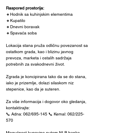
Raspored prostorija:
🔸Hodnik sa kuhinjskim elementima
🔸Kupatilo
🔸Dnevni boravak
🔸Spavaća soba
Lokacija stana pruža odličnu povezanost sa 
ostatkom grada, kao i blizinu javnog 
prevoza, marketa i ostalih sadržaja 
potrebnih za svakodnevni život.
Zgrada je koncipirana tako da se do stana, 
iako je prizemlje, dolazi silaskom niz 
stepenice, kao da je suteren.
Za više informacija i dogovor oko gledanja, 
kontaktirajte:
📞 Adna: 062/695-145 📞 Kemal: 062/225-
570
Mogućnost kupovine putem NLB banke – 