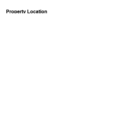
Property Location
Doglodi, Sarajevo, Bosnia and Herzegovina
Contact Agent
Adna Gušo
062 695 145 062