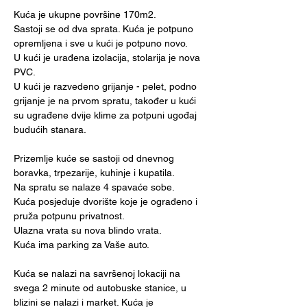
Kuća je ukupne površine 170m2. 
Sastoji se od dva sprata. Kuća je potpuno 
opremljena i sve u kući je potpuno novo. 
U kući je urađena izolacija, stolarija je nova 
PVC. 
U kući je razvedeno grijanje - pelet, podno 
grijanje je na prvom spratu, također u kući 
su ugrađene dvije klime za potpuni ugođaj 
budućih stanara. 
Prizemlje kuće se sastoji od dnevnog 
boravka, trpezarije, kuhinje i kupatila.
Na spratu se nalaze 4 spavaće sobe.
Kuća posjeduje dvorište koje je ograđeno i 
pruža potpunu privatnost. 
Ulazna vrata su nova blindo vrata.
Kuća ima parking za Vaše auto.
Kuća se nalazi na savršenoj lokaciji na 
svega 2 minute od autobuske stanice, u 
blizini se nalazi i market. Kuća je 