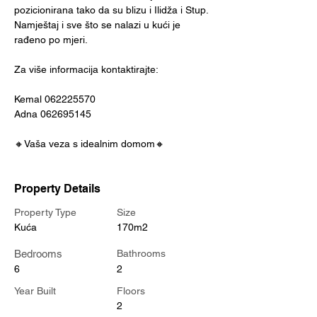
pozicionirana tako da su blizu i Ilidža i Stup. 
Namještaj i sve što se nalazi u kući je 
rađeno po mjeri.
Za više informacija kontaktirajte:
Kemal 062225570
Adna 062695145
🔸Vaša veza s idealnim domom🔸
Property Details
Property Type
Size
Kuća
170m2
Bedrooms
Bathrooms
6
2
Year Built
Floors
2